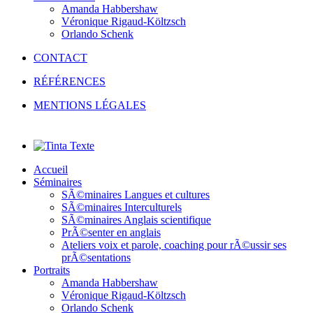
Amanda Habbershaw
Véronique Rigaud-Költzsch
Orlando Schenk
CONTACT
RÉFÉRENCES
MENTIONS LÉGALES
Accueil
Séminaires
SÃ©minaires Langues et cultures
SÃ©minaires Interculturels
SÃ©minaires Anglais scientifique
PrÃ©senter en anglais
Ateliers voix et parole, coaching pour rÃ©ussir ses
prÃ©sentations
Portraits
Amanda Habbershaw
Véronique Rigaud-Költzsch
Orlando Schenk